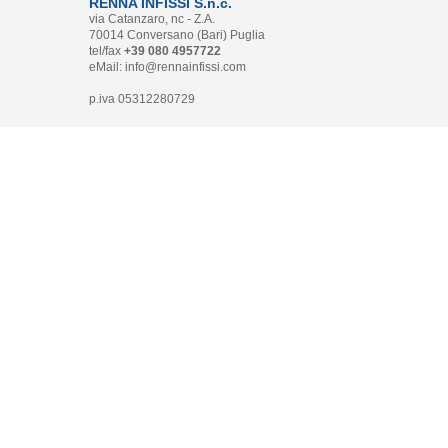
RENNA INFISSI S.n.c.
via Catanzaro, nc - Z.A.
70014 Conversano (Bari) Puglia
tel/fax
+39 080 4957722
eMail:
info@rennainfissi.com
p.iva 05312280729