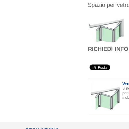
Spazio per vetr
RICHIEDI INF
Ver
Sist
per 
mobi