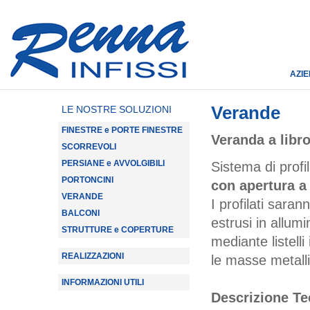
AZI
Verande
LE NOSTRE SOLUZIONI
FINESTRE e PORTE FINESTRE
Veranda a libr
SCORREVOLI
PERSIANE e AVVOLGIBILI
Sistema di profi
PORTONCINI
con apertura a 
VERANDE
I profilati sara
BALCONI
estrusi in allu
STRUTTURE e COPERTURE
mediante listell
REALIZZAZIONI
le masse metall
INFORMAZIONI UTILI
Descrizione Te